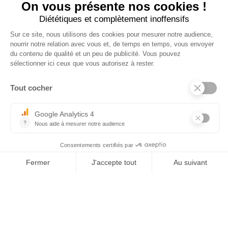
×
Tel : 03 44 46 59 38
-
email : contact@trolem.fr
7 rue des Prés Marins, 60210 THIEULOY ST ANTOINE
Bei Fragen oder technischen Problemen wenden Sie sich bitte an
unseren Kundendienst
06 76 69 63 47
-
03 44 13 31 93
-
sav@trolem.fr
trolem.fr
Allgemeine Geschäftsbedingungen 2026
Impressum