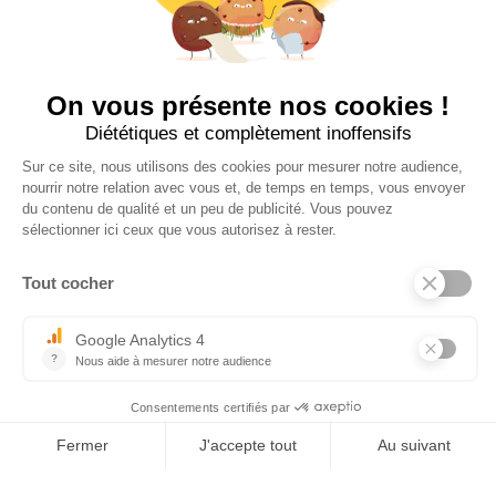
×
Tel : 03 44 46 59 38
-
email : contact@trolem.fr
7 rue des Prés Marins, 60210 THIEULOY ST ANTOINE
Bei Fragen oder technischen Problemen wenden Sie sich bitte an
unseren Kundendienst
06 76 69 63 47
-
03 44 13 31 93
-
sav@trolem.fr