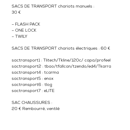
SACS DE TRANSPORT chariots manuels :
30 €
– FLASH PACK
– ONE LOCK
– TWILY
SACS DE TRANSPORT chariots électriques : 60 €
sactransport1 : Tlitech/Tkline/120c/ capa/profeel
sactransport2 : tbao/tfallcan/tzendo/ed4/Tkarra
sactransport4 : tcarma
sactransport5 : enox
sactransport6 : tlog
sactransport7 : eLITE
SAC CHAUSSURES :
20 € Rembourré, ventilé