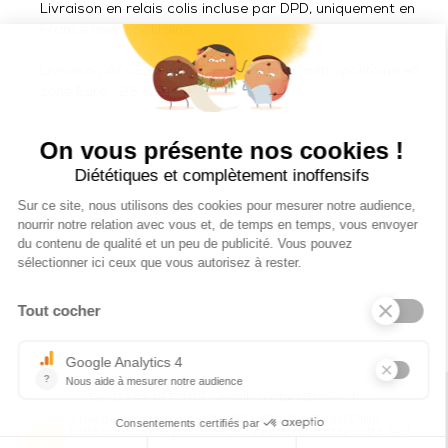
Livraison en relais colis incluse par DPD, uniquement en
France métropolitaine.
Livraison ACCESSOIRES hors France métropolitaine en
zone Euro : 25 € TTC
Tel : 03 44 46 59 38
-
email : contact@trolem.fr
7 rue des Prés Marins, 60210 THIEULOY ST ANTOINE
Pour toute question ou problème technique, contactez notre SAV