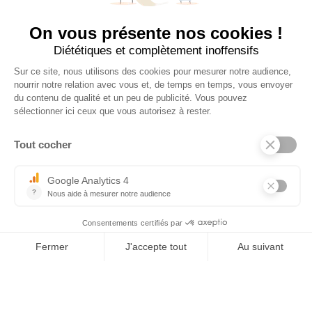
649 €
Tel : 03 44 46 59 38
-
email : contact@trolem.fr
7 rue des Prés Marins, 60210 THIEULOY ST ANTOINE
Per qualsiasi domanda o problema tecnico, contatta il nostro servizio
clienti.
06 76 69 63 47
-
03 44 13 31 93
-
sav@trolem.fr
trolem.fr
×