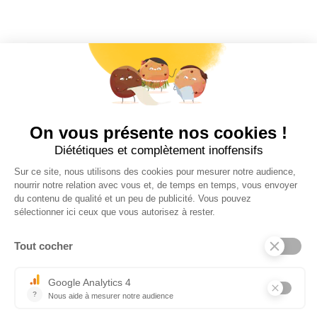
×
Tel : 03 44 46 59 38
-
email : contact@trolem.fr