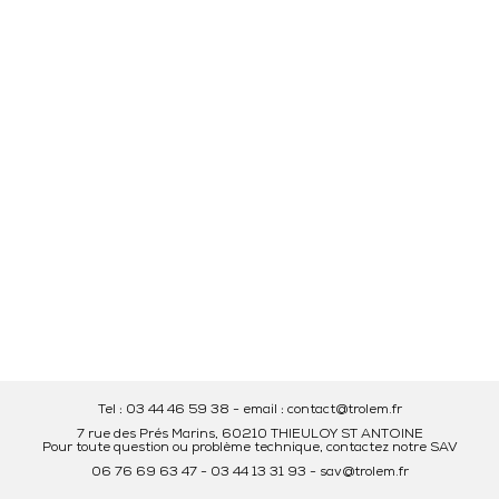
Tel : 03 44 46 59 38
-
email : contact@trolem.fr
7 rue des Prés Marins, 60210 THIEULOY ST ANTOINE
Pour toute question ou problème technique, contactez notre SAV
06 76 69 63 47
-
03 44 13 31 93
-
sav@trolem.fr