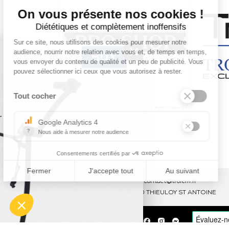
×
Tel : 03 44 46 59 38
-
email : contact@trolem.fr
7 rue des Prés Marins, 60210 THIEULOY ST ANTOINE
trolem.fr