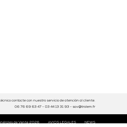
écnico contacte con nuestro servicio de atención al cliente.
06 76 69 63 47
-
03 44 13 31 93
-
sav@trolem.fr
énérales de Vente 2026
AVIOS LEGALES
NEWS