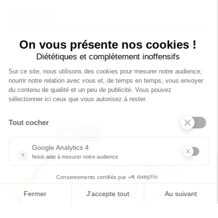
Descripción
×
Tel : 03 44 46 59 38
-
email : contact@trolem.fr
7 rue des Prés Marins, 60210 THIEULOY ST ANTOINE
Para cualquier duda o problema técnico contacte con nuestro servicio
de atención al cliente.
06 76 69 63 47
-
03 44 13 31 93
-
sav@trolem.fr