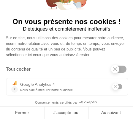
zone Euro : 25 € TTC
Tel : 03 44 46 59 38
-
email : contact@trolem.fr
7 rue des Prés Marins, 60210 THIEULOY ST ANTOINE
Pour toute question ou problème technique, contactez notre SAV
06 76 69 63 47
-
03 44 13 31 93
-
sav@trolem.fr
trolem.fr