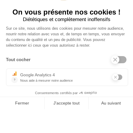
Tel : 03 44 46 59 38
-
email : contact@trolem.fr
7 rue des Prés Marins, 60210 THIEULOY ST ANTOINE
Pour toute question ou problème technique, contactez notre SAV
06 76 69 63 47
-
03 44 13 31 93
-
sav@trolem.fr
trolem.fr