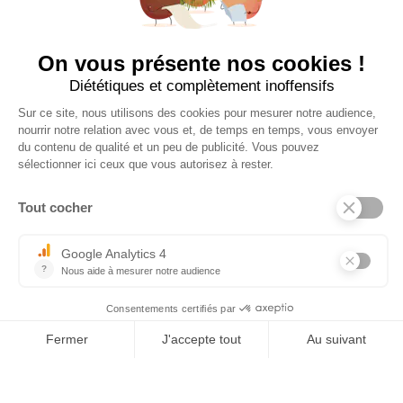
×
Tel : 03 44 46 59 38
-
email : contact@trolem.fr
7 rue des Prés Marins, 60210 THIEULOY ST ANTOINE
Per qualsiasi domanda o problema tecnico, contatta il nostro servizio
clienti.
06 76 69 63 47
-
03 44 13 31 93
-
sav@trolem.fr
trolem.fr