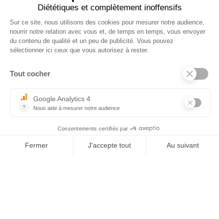
Tel : 03 44 46 59 38
-
email : contact@trolem.fr
7 rue des Prés Marins, 60210 THIEULOY ST ANTOINE
Pour toute question ou problème technique, contactez notre SAV
06 76 69 63 47
-
03 44 13 31 93
-
sav@trolem.fr
trolem.fr